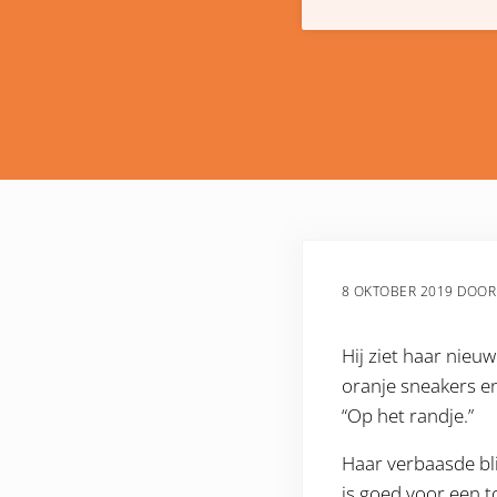
8 OKTOBER 2019
DOO
Hij ziet haar nieu
oranje sneakers en
“Op het randje.”
Haar verbaasde bl
is goed voor een t