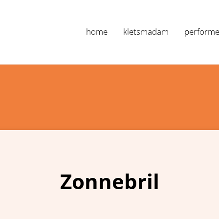
home
kletsmadam
performe
Marianne Nan
Zonnebril