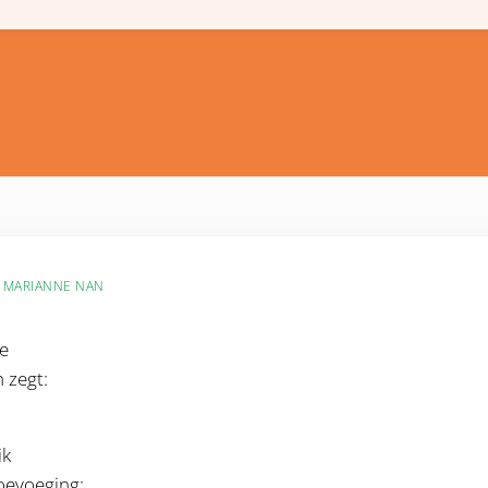
R
MARIANNE NAN
we
 zegt:
ik
oevoeging: