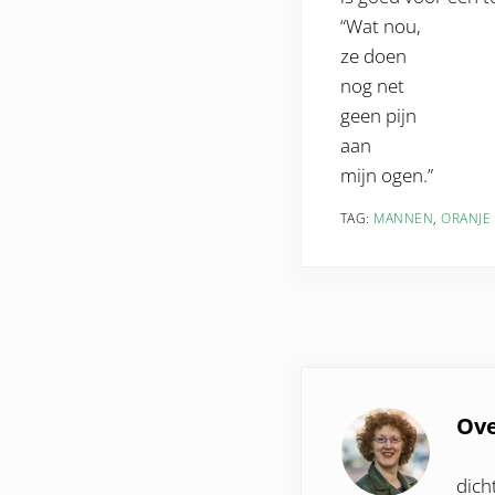
“Wat nou,
ze doen
nog net
geen pijn
aan
mijn ogen.”
TAG:
MANNEN
,
ORANJE
Ov
dich