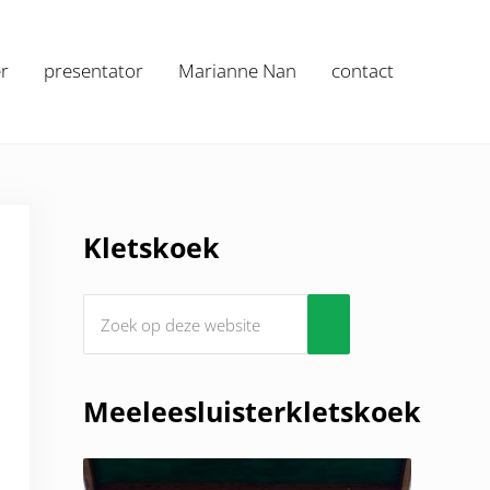
r
presentator
Marianne Nan
contact
Sidebar
Kletskoek
Zoek op deze website
Submit search
Meeleesluisterkletskoek