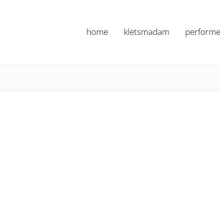
home
kletsmadam
performe
Marianne Nan