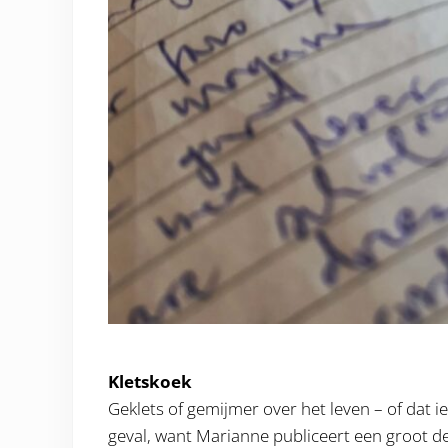
Kletskoek
Geklets of gemijmer over het leven – of dat ie
geval, want Marianne publiceert een groot de