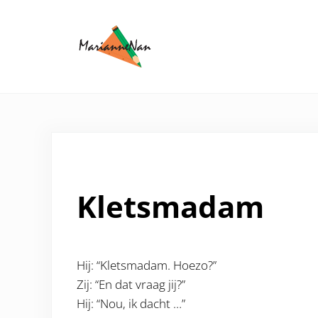
Door naar de hoofd inhoud
Skip to header right navigation
Skip to site footer
Performer en presentator: 
Marianne Nan: performer en presentator
Kletsmadam
Hij: “Kletsmadam. Hoezo?”
Zij: “En dat vraag jij?”
Hij: “Nou, ik dacht …”