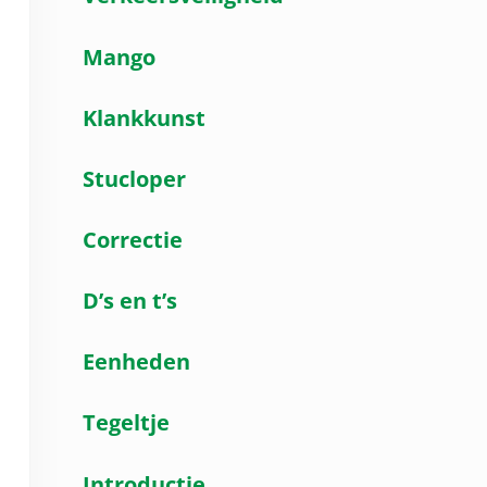
Mango
Klankkunst
Stucloper
Correctie
D’s en t’s
Eenheden
Tegeltje
Introductie