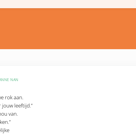
ANNE NAN
e rok aan.
jouw leeftijd.”
nou van.
ken.”
lijke