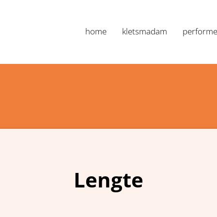
home
kletsmadam
performe
Marianne Nan
Lengte