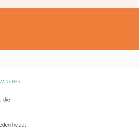
IANNE NAN
d die
eden houdt.