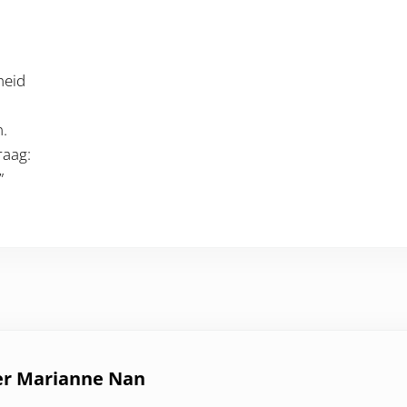
heid
.
vraag:
”
er
Marianne Nan