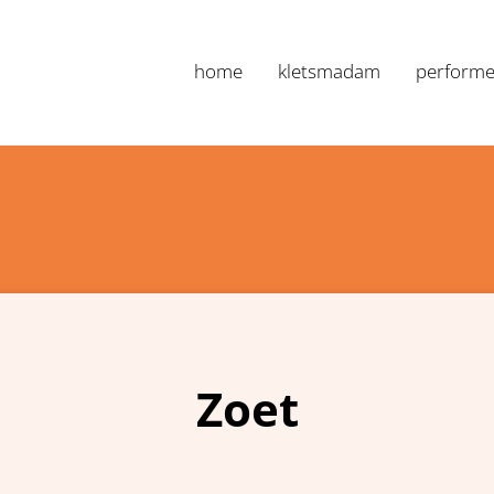
home
kletsmadam
performe
Marianne Nan
Zoet