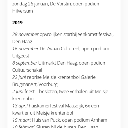
zondag 26 januari, De Vorstin, open podium
Hilversum
2019
28 november
opvrolijken startbijeenkomst festival,
Den Haag
16 november
De Zwaan Cultureel, open podium
Uitgeest
8 september
Uitmarkt Den Haag, open podium
Cultuurschakel
22 juni
reprise Meisje krentenbol Galerie
BrugmanArt, Voorburg
2 juni
feest – besloten, twee verhalen uit Meisje
krentenbol
13 april
huiskamerfestival Maasdijk, 6x een
kwartier uit Meisje krentenbol
15 maart
Huis van Puck, open podium Arnhem
10 februari
Gluren bij de buren, Den Haag