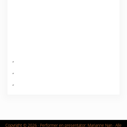
“
“
“
Copyright © 2026 ·
Performer en presentator: Marianne Nan
· Alle