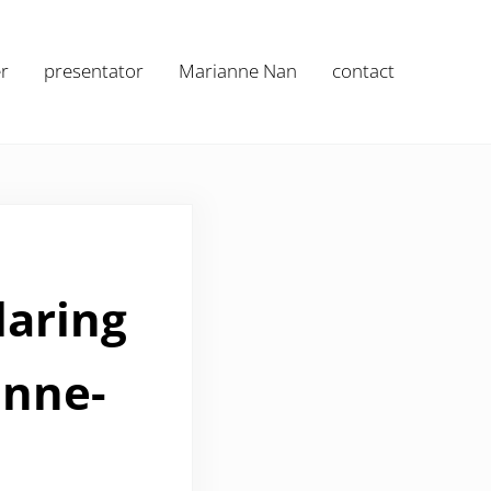
r
presentator
Marianne Nan
contact
laring
anne-