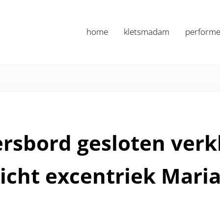
home
kletsmadam
performe
Marianne Nan
rsbord gesloten verk
dicht excentriek Mari