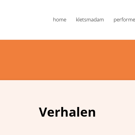
home
kletsmadam
performe
Marianne Nan
Verhalen