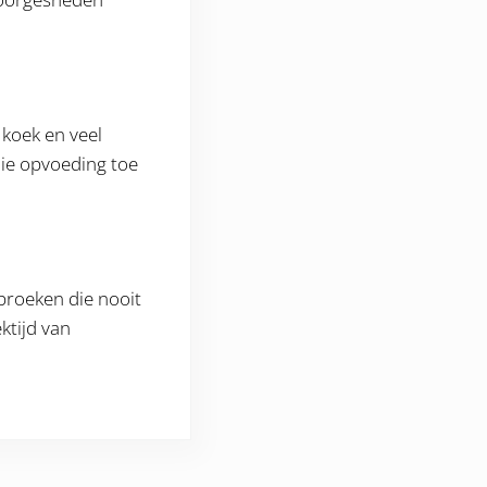
 koek en veel
 die opvoeding toe
 broeken die nooit
ktijd van