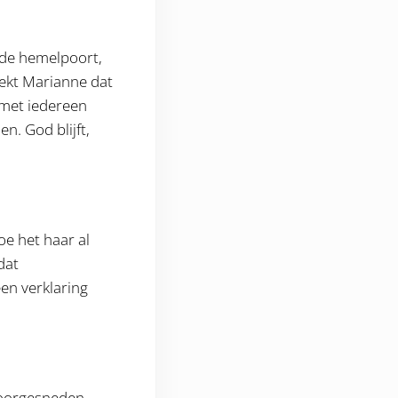
 de hemelpoort,
ekt Marianne dat
 met iedereen
n. God blijft,
oe het haar al
dat
een verklaring
voorgesneden