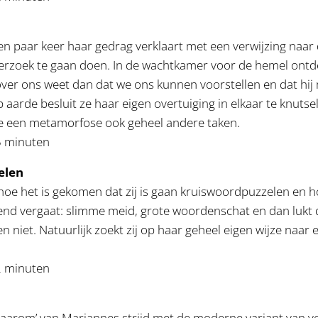
n
n paar keer haar gedrag verklaart met een verwijzing naar
derzoek te gaan doen. In de wachtkamer voor de hemel ontd
over ons weet dan dat we ons kunnen voorstellen en dat hij
 aarde besluit ze haar eigen overtuiging in elkaar te knutsele
ve een metamorfose ook geheel andere taken.
5 minuten
elen
oe het is gekomen dat zij is gaan kruiswoordpuzzelen en h
nd vergaat: slimme meid, grote woordenschat en dan lukt 
 niet. Natuurlijk zoekt zij op haar geheel eigen wijze naar 
2 minuten
waarom’ van Mariannes strijd met de moderne variant van 