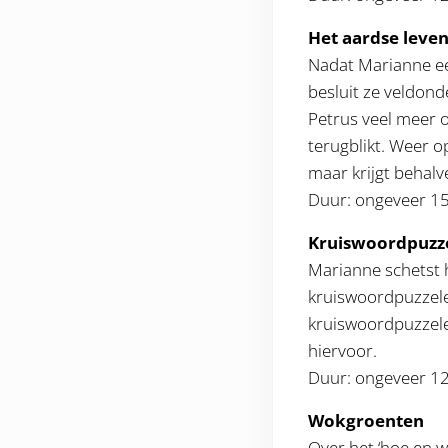
Het aardse leve
Nadat Marianne ee
besluit ze veldon
Petrus veel meer 
terugblikt. Weer op
maar krijgt behal
Duur: ongeveer 1
Kruiswoordpuzz
Marianne schetst h
kruiswoordpuzzele
kruiswoordpuzzelen
hiervoor.
Duur: ongeveer 1
Wokgroenten
Over het ‘hoe en 